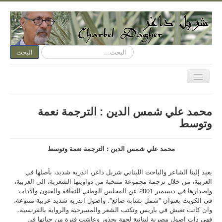
البحث...
البحث
تبديل
المتصفح
الصفحة الرئيسية
محمد علي شمس الدين : الترجمة نعمة
الكتابة الآن
وتوسط
متكلم وجوباً
محمد علي شمس الدين : الترجمة نعمة وتوسط
اسمي عنوان
نقد الفن
يعيد إلينا الشاعر والباحث اللبناني شربل داغر، اندريه شديد، بأصلها في
العربية، من خلال ترجمة مجموعة منتخبة من دواوينها الشعرية، الى العربية،
نقد الأدب
وإصدارها في ديسمبر 2001 عن المجلس الوطني للثقافة والفنون والآداب
في الكويت بعنوان "شمل تشابه ضائع". واصول اندريه شديد عربية متنوعة،
ديوان مفتوح
وان كانت تعيش في باريس وتكتب الشعر والمسرحية والرواية بالفرنسية.
هواء وأهواء
فهي ذات اصول مصرية لبنانية لجهة بحذور وعاشت فترة من حياتها في