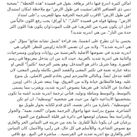
اماكن كثيرة اندرج فيها داغر برهافة. يقول في قصيدة "هذه اللحظة": "بصحبة
دمي ذي العصافير الالف/مشيت في طول الارض" مع ملاحظة امكان استبدال
"في طول الارض" الاقرب للترجمة الحرفية منها للتعريب بـ"على امتداد
الارض". ومثلها قوله في قصيدة "النار": "يا أوراق/ يجب رفع اللون عالياً/من
اجل ان يكون شيء من الخريف/ في قلب الموت/وان يكون هذا اللون اكثر
حدة من النار". من هي اندريه شديد؟
يحسن بنا ان نطرح على انفسنا، بعد قراءة "شمل تشابه ضائع" سؤال "من
هي اندريه شديد؟". ولابد من ان تضمن الاجابة زاويتين للنظر: الاولى هي
اندريه شديد في نصوصها الاصلية بالفرنسية من روايات ودواوين ومسرحيات،
والثانية هي اندرية شديد بالعربية. حيث لابد من ان يتدخل معربوها في رسم
الصورة. وهنا شربل داغر هو المتدخل. وهو يعتبر الترجمة "تكثيراً" للنص او
بدقة عبارته نعمة في تكثير المعنى والقصد النص بكامله وليس المعنى، لان
اللغة تتدخل ايضاً. وبالتالي فالمترجم ليس بخادم للنص الاصلي، بل منوع
عليه. وهنا فالتطابق خيانة ولابد من الفروق. بهذا يبتعد شربل داغر، (ويبرر
ابتعاده) عن الأمانة: في تعريفنا بنصوص اندريه شديد، ويقترب مما يسمى
بالتوسط. والتوسط وساطة وتوليد، فتأتي ترجمة اندريه شديد اشبه ما تكون
بشخصيتها الابداعية ذاتها، من حيث هي شخصية "توسطية"، ان لم تكن
"متوسطية"، باشارة من داغر نفسه، الذي قدم لكتابه بحوار طويل مع
الشاعرة، متبوع بدراسة عنها واحوال الترجمة بعنوان "التعدد نعمة".
والحوار
والدراسة معاً يسعيان لوضعها في دائرة غير قليلة السطوع من الضوء.
يرغبان في ان يكونا دليلاً للقارئ. ما يحد من حريته في التماس الحر والعاري
مع نصوص الشاعرة. واللأسلم في كل حال، في رأيي، والأجمل، كان التماس
الحر والعاري مع اندريه شديد في الفرنسية... مباشرة في النبع.. مع تلافي