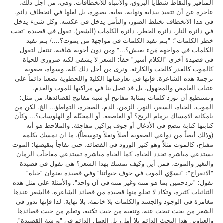
المناقير والتقاط شظايا البروق، والانتباه للانخطافات. وهي، من أجل ذلك،
عاجزة عن أن تتقيد ببداية ونهاية، بغاية، بصورة، بل لعلها في انخطاف دائم.
في هذا الانخطاف تختلط الصور، والتأمل يدخل في عكسه. وكل شيء يدخل
في دائرة النار، دائرة الخطر، دائرة الكلمات (الشعر).
تقول في قصيدة "تحت
خطر الكلمات": "بـم تفيد الكلمات في مواجهة من يموت؟..../ بـم تفيد
الكلمات في مواجهة مَنء يعيش؟..." ومن دون أجوبة شافية، تنتقل لتقول
في قصيدة أخرى "الكلام أسير" حقاً: الشعر لا يشفي لكنه ضروري للحياة
كالموت كالقدر كالحب والكارثة. ونرى من أجل ذلك كله، وسواه، صعوبة
ترجمة هذه الشاعرة. فإنها في تعارضاتها الكلية واللحظوية تضعنا دائماً على
عتبات الغامض والمجهول، بل قد تصل بنا في مراكبها للموت والعدم.
ونستطيع أن نورد كلمات بمثابة مفاتيح أو شبه مفاتيح لقصائدها، من مثل:
الموت، الحياة، السفر، النهر، الزمن، الدم، الصخرة، التواطؤ... الخ. لكن من
بامكانه الامساك بزمام الريح؟ أو العاصفة. أو المخيّلة أو الهلوسات؟... وكأن
كتابتها كتابة تنضج في الأدغال أو جوف براكين مفاجئة. والملاحظ هو أنه
(وذلك أيضاً من دواعي الصعوبة أصلاً ونقلاً وتوسطاً)، ما ان نمسك بكلمة
مفتاح، كالموت مثلاً وهو كثير الورود في القصائد، حتى نفاجأ بنقيضها: الموت
يستدعي مباشرة تجدد الحياة، كما الحياة مباشرة تستدعي مفاجآت الزمان
والتغير والموت. فمن أين وكيف تمسك بهذا الشعر؟ هي تقول في قصيدة
"الانفراج": "نسوّي الموت في جوف حيواتنا" وفي قصيدة بعنوان "حياة"
تقول: "تزدحمين بما هو منته وغير منته في آن واحد". والأمثلة على مثل هذه
الثنائيات كثيرة، وتكاد لا تخلو منها قصيدة من قصائد الشاعرة. فالشعر عندها
مغامرة في الوجود والجسد والكلمات بلا خاتمة، بلا نهاية. لذا فإنها تدور في
الشعر من يحث تبحث عنه، وتنفيه من حيث تكتبه، وتعلم من حيث قصائدها
والعناوين هذا البحث الدائم بلا أمل، بل العمل الدائم في "ورشة القصيدة".