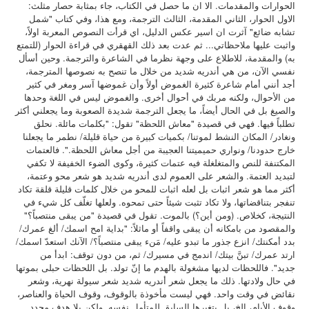
الحوارات والمقدمات. الا ان ما حصل في الكتاب، جاء بمثابة حصار مثلث:
الاول الحوار، الثاني المقدمة، الثالث الترجمة، ومع هذا، وفي كتاب "شمل
تشابه ضائع" آثرت ان اسير عكس الدليل، اي قرأت النصوص المعربة اولاً،
واثبت عليها ملاحظاتي... ثم عدت بعد ذلك القهقري في قراءة الحوار (للتمتع
به) والمقدمة، للاطلاع على وجهة نظرما في الشاعرة والترجمة. وحين أسأل
نفسي الآن، من هي أندريه شديد من خلال ما تنصح به نصوصها المترجمة،
أجد أنني أمام شاعرة كثيرة الغموض أولاً وأن غموضها آسر ومغر في كثير
من الأحوال، ولكنه مربك في أحوال أخرى. والغموض ليس في اللغة وحدها
والصيغ بل في الحال أيضاً، ما يجعل الترجمة شديدة الصعوبة وما يجعلني أكثر
تطلباً فيها. فهي في قصيدة "معاش اللحظة" تقول: "بكلمات مائلة. نحلق
ونغادر/ المكان النشط لموتنا/ بكميات كبيرة من حياة قليلة/ نطمر ما يجعلنا
خارج حدودنا/ ونواري حميميتنا العجيبة من أجل معاش اللحظة.". فالعتمات
المكتنفة للنص والمتغلغلة فيه عتمات كثيرة، وكوى الضوء الخفيفة لا تكفي
لتبديد العتمة. والشعر على العموم لدى أندريه شديد هو شعر محو وعتمة،
أكثر مما هو شعر اثبات بل لعله اثبات للمحو من خلال كلمات قليلة قلقة تكاد
تنفجر بتناقضاتها، ولا تكاد تثبت شيئاً حتى تمحوه. ولعلها تغلّف كل شيء في
النتيجة، كخلاص. (ومن أين؟) بالموت. تقول في قصيدة "من يبقى منتصباً؟"
والمقصود من بامكانه أن يبقى واقفاً أو ماثلاً: "بداية امح اسمك/ ألغ عمرك/
بدد أمكنتك/ انزع جذور ما تبدو عليه/ مَنء يبقى منتصباً؟/ الآنك استعدّ اسمك/
ارتد عمرك/ تبنَّ بيتك/ اندمج في مسيرك/ ثم، من دون توقف: ابدأ من
جديد". فاللحظات لديها مشغولة بالهدم ما إنّ تولد. بل اللحظات حبلى بموتها
في حال ولادتها. ذلك ما يجعل شعر أندريه شديد شعر سيولة نهرية، وشعر
نقائض في وقت واحد. فهي ليست مأخوذة بالوقوف، وقوف الحياة والعناصر،
وقوف الأيام، الخ، بل بتغيرها السابق للمتأمل نفسه. ولكن بلا هدف محدد..