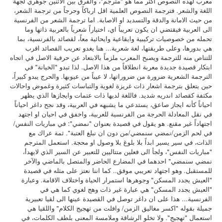
معرب لهذه النصوص اكثر مما هو "مترجم"، والفرق بين الاثنين جوهري لجهة
اللغة والشعر. فترجمة النصوص العلمية اقل ارباكاً وحرجاً من ترجمة الشعر،
من حيث الامانة والدقة والتسديد او الاصابة. اما ترجمة الشعر من الفرنسية
الى العربية فيقتضي ان يكون تعريباً اي، اختياراً شعرياً بالعربية ذاتها وما
تحمله من خصوصيات تركيبية وايقاعية وايحائية معاً، لقصائد بالفرنسية، بما
هي بدورها، وعلى طريقتها، لغة شعرية... هنا يغدو تعريب القصائد اقرب
للتناص منه للترجمة ويصبح المعرب ملزماً بالابتعاد عن حرفية الاصل في اتجاه
ابتكار قصيدة جديدة معربة انطلاقاً من هذا الاصل. لذا تبدو "الخيانة" في
الترجمة الشعرية ضرورة من ضروراتها، لا عيباً من عيوبها. والحرج يبدو كبيراً،
حين يتعلق بترجمة اشعار ذات غريزة لغوية والتباسات كثيرة وغموض واحالات
مكثفة كقصائد اندريه شديد. فاللغة لديها ذات عتمات وايجازها الذي يظهر
احياناً كأنه ايجاز صاعق، يستدعي ما يشبهه في العربية، وقد نجح داغر احياناً
في نقل المعادلة الحرجة من الفرنسية للعربية، واخفق في احيان او اجتهد
اجتهاداً غير مقنع. هو يقول في قصيدة بعنوان "نمضي": في مباريات النفس/
في لحم الزمن/نمضي سنمضي/من دون ان نبلغ العتبة". ثمة عراك مع
الذات، في سير يسير ابداً بلا بلوغ بلا وصول او محجة. استعمل المترجم
"مباريات النفس"، ولجأ الى فعلين متتاليين للتعبير عن السير الذي لايهدأ،
نمضي سنمضي" احدهما في المضارع الحاضر والمتصل بالماضي والآخر
للمستقبل. وهو اجتهاد تعريبي موفق.. كما اننا نعتز على مثله في قصيدة
"العيش يجدد المسكن" وجوهرها استمرار الحياة واختلاف الاقامة. وعبارة
"العيش يجدد المسكن" هي عبارة غير ذات وهج لغوي كما هي في
الفرنسية... هذا على ان داغر توصل في القصيدة عينها الى لقيا تعبيرية
جميلة بقوله "اكسر مغاليق الزمن/ وافلت من تهجيج الكلام" واللقيا هي
استعمال "تهجيج". ولا تخلو الرشاقة وملامسة المعنى بلطف الكلمات، في