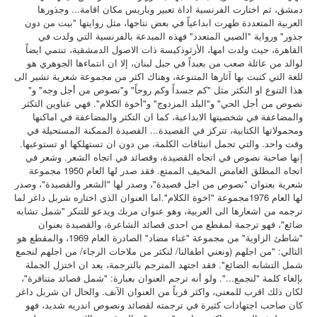
دمشق، ثم اختارت الفرنسية اداة تعبير وباريس مكان اقامة... وجذورها
سرد وسرد
العربية المتعددة ظهرت ابداعياً في بعض نتاجها، مثل روايتها "بيت من دون
جذور" ورواية "الصبي المتعدد" فهذه المبدعة بالفرنسية التي ولدت في
كتب للتحميل
القاهرة، حيث ولدت امها، الأرثوذكيسة ذات الاصول الدمشقية، تنتمي ايضاً
لوالد من عائلة صعب من بعبداً في جبل لبنان، إلا ان انتماءها الجوهري هو
صُوَر
للغة التي كتبت بها آثارها المتنوعة، وهناك اكثر من مجموعة شعرية تشير الى
هذا التنوع او التكثر مثل "كم جسداً وكم روحاً" و"نصوص من أجل وجه" و"
السيرة المهنية
نصوص من أجل الحي" و"البلد المزدوج" و"أخوة الكلام". فهي عناوين التكثر
كتب
والمضاعفة في شخصيتها الابداعية، كما ان التكثر والمضاعفة في اماكنها
ومحمولاتها الكتابية، تتركز في القصيدة... القصيدة الممكنة المستحيلة في
وقت واحد. والتي تحمل انبثاقات الكلمة، من دون ان تستهلكها او تستوعبها.
إنها صاحبة نصوص في اتجاه القصيدة، وقصائد في اتجاه الشعر. وشعر في
اتجاه المطلق الغامض المخيف الممتع. فقد صدر لها العام 1950 مجموعة
شعرية بعنوان "نصوص من اجل قصيدة"، وصدر لها "الشعر والقصيدة"، وصدر
لها العام 1976مجموعة "اخوة الكلام".اما العنوان الذي اختاره شربل داغر لما
ترجمه من اشعارها الى العربية، وهو عنوان مربك ويدعو للتنكر "شمل تشابه
ضائع"، فهو ترجمة لمقطع من احدى قصائد الشاعرة، والقصيدة بعنوان
"شاطئ الزاوية" من مجموعة "غناء مضاد" الصادرة العام 1969، والمقطع هو
التالي: "من اجلهم (ونعني اطفالنا/ لنكثر من ملاحات الرجاء/ من اجلهم لنجمع
شمل التشابه الضائع". فقد اجتهد المترجم بالترجمة، بعد ان اختزل الجملة
بإلغاء كلمة "لنجمع...". ولو أنه ترجم العنوان بعبارة: "شمل قصائد متنافرة"،
لكان ذلك اقرب للمعنى، واكثر قرباً من العنوان الآنف. والحال ان شربل داغر
كان صاحب اجتهادات كثيرة في ترجمته لقصائد ونصوص اندريه شديد، فهو