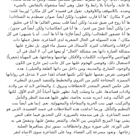
بلا غاية.. وأحياناً بلا رابط ولا عقل.
وهي أيضاً مشغولة بالنقائض. بالشيء
وضده. باللاموقف واللاوقوف. تقول في قصيدة "في كل مكان" (وربما عَنَت:
في لا مكان): "ها أنا قارب عطوب/ ولكنّ أيضاً: صوان تصطدم به الشتاءات/
ها أنا روح في ضيق شديد/ ولكن أيضاً قلب يمتص العالم/ ها أنا في تحليق
حر/ ولكن أيضاً عشّ من لحم/... ها أنا في انعكاسات/ ولكن أيضاً في جذور/..
ها أنا عصفور الطحالب/ ولكن أيضاً قارّة/ ها أنا ها أنت.. آه يا شبيهي/ في كل
مكان.".
هذه السيولة في الحال الشعرية لدى الشاعرة، تجعل جملها ذات
انزلاقات واختناقات كثيرة. كأسماك في مسيل ماء قوي. بل تطرح عليها
مشكلة العبارة ذاتها بعد مشكلة "الحال" أو معها في آن. لا أشك في أن
الهواجس والأصوات، الكلمات والأفكار، تهاجمها وتفاجئها، هي المهيأة (شعرياً)
لاستقبال ذلك. وفوضى الهجوم عليها من كل جانب (من خارج من الكون
والوجود، الشارع، والمدينة، ومن داخل من ذاتها القلقة والحبلى.). هذه
الفوضى تفرض نفسها عليها لكي تكتبها قصائد (هذا حتى لا نتدخل في رواياتها
المميزة. المحتاجة لكثير من التروي والتخطيط وللتنفيذ السردي البطيء،
على عكس الشعر المتحدر كانخطافات وبروق..). والمخاض لابد له من ولادة.
ولادات قصائدها، على ما وصلت إلينا، تظهر عليها أحياناً آثار الدم الأوّل. لكنها
في التأكيد، وعند اندريه شديد بخاصة، تظهر عليها هندسة النظر والتأمل
والتركيب. فهي بنت الحرية والمفاجأة والمجهولية. نعم. إنما هي أيضاً بنت
التنظيم والتأمّل. وربما اندلجت هذه الملاحظات في جسد القصيدة، الذيي هو
جسد الشاعرة. بل هي مندمجة بالضرورة. لكن التحديق فيما خلف النص
يشي بهذا المزيج التكويني بين الأبعاد. والشعر ينقضّ عليها، وتنقضّ هي به
على الورثة، على صورة بروق وانخطافات. نسور تدق بمناقيرها الصلبة
زجاجها.. وتعود مسرعة إلى الفضاء. وما على الشاعرة سوى الانتباه لنقر