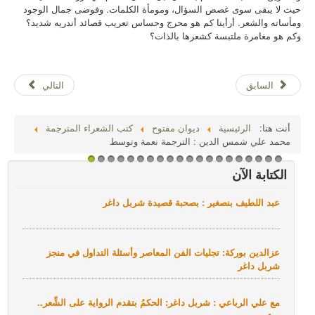
حيث لا يبقى سوى غصص السؤال، ومومأة الكلمات. وفوضى جمال الوجود
ومأساته
والشعر. أرأينا كم هو محرج وحساس تعريب قصائد أندريه شديد؟
وكم هو مغامرة ملتبسة كشعرها بالذات؟
السابق
التالي
أنت هنا:
الرئيسية
ديوان مفتوح
كتب الشعراء المترجمة
محمد علي شمس الدين : الترجمة نعمة وتوسط
1
2
3
4
5
6
7
8
9
1
1
1
1
1
1
1
1
1
1
2
الكتابة الآن
0
1
2
3
4
5
6
7
8
9
0
عبد اللطيف بنصغير : بصحبة قصيدة شربل داغر
عزالدين بوركة: تجليات الفن المعاصر وأسئلة التداول في منجز
شربل داغر
مع علي الرباعي : شربل داغر: الحكمُ بتقدم الرواية على الشِّعر..